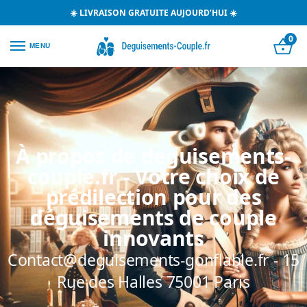
☀️ LIVRAISON GRATUITE AUJOURD’HUI ☀️
0
MENU
À propos de deguisements-
couple.fr - Votre choix de
prédilection pour des
déguisements de couple
innovants
Contact@deguisements-gonflable.fr - 15
Rue des Halles 75001 Paris