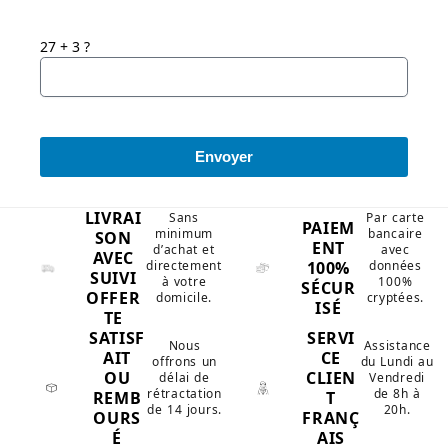
27 + 3 ?
Envoyer
LIVRAI
Sans
Par carte
PAIEM
minimum
bancaire
SON
ENT
d’achat et
avec
AVEC
100%
directement
données
SUIVI
à votre
100%
SÉCUR
OFFER
domicile.
cryptées.
ISÉ
TE
SATISF
SERVI
Nous
Assistance
AIT
CE
offrons un
du Lundi au
OU
CLIEN
délai de
Vendredi
rétractation
de 8h à
REMB
T
de 14 jours.
20h.
OURS
FRANÇ
É
AIS