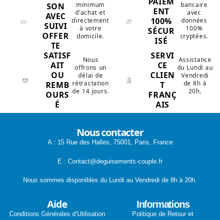
PAIEM
minimum
bancaire
SON
ENT
d’achat et
avec
AVEC
100%
directement
données
SUIVI
à votre
100%
SÉCUR
OFFER
domicile.
cryptées.
ISÉ
TE
SATISF
SERVI
Nous
Assistance
AIT
CE
offrons un
du Lundi au
OU
CLIEN
délai de
Vendredi
rétractation
de 8h à
REMB
T
de 14 jours.
20h.
OURS
FRANÇ
É
AIS
Nous contacter
A : 15 Rue des Halles, 75001, Paris, France
E : Contact@deguisements-couple.fr
Nous sommes disponibles du Lundi au Vendredi de 8h à 20h.
Aide
Informations
Conditions Générales d’Utilisation
Politique de Retour et