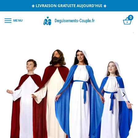
☀️ LIVRAISON GRATUITE AUJOURD’HUI ☀️
0
MENU