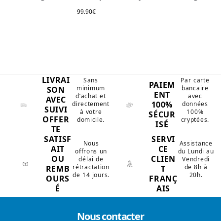
99.90
€
LIVRAI
Sans
Par carte
PAIEM
minimum
bancaire
SON
ENT
d’achat et
avec
AVEC
100%
directement
données
SUIVI
à votre
100%
SÉCUR
OFFER
domicile.
cryptées.
ISÉ
TE
SATISF
SERVI
Nous
Assistance
AIT
CE
offrons un
du Lundi au
OU
CLIEN
délai de
Vendredi
rétractation
de 8h à
REMB
T
de 14 jours.
20h.
OURS
FRANÇ
É
AIS
Nous contacter