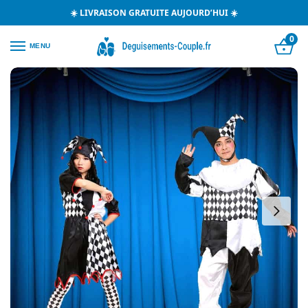
☀️ LIVRAISON GRATUITE AUJOURD’HUI ☀️
0
MENU