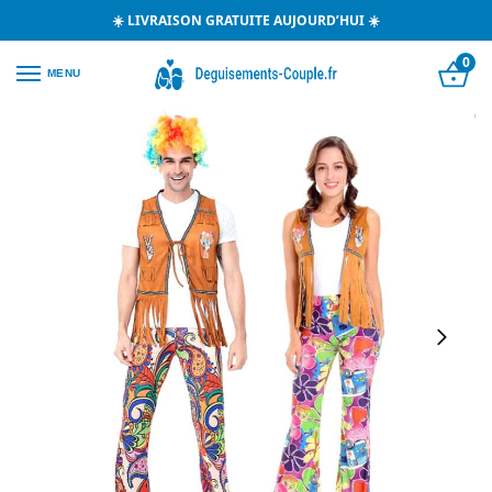
☀️ LIVRAISON GRATUITE AUJOURD’HUI ☀️
0
MENU