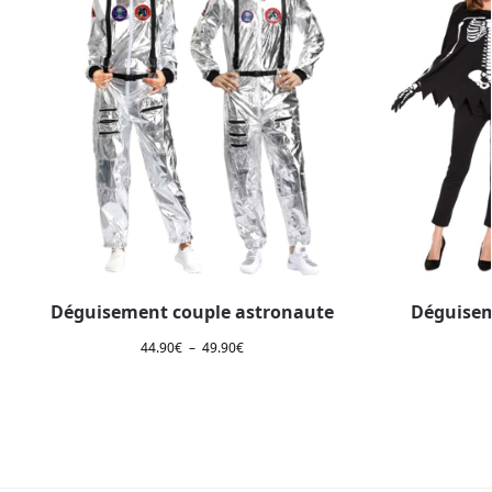
Déguisement couple astronaute
Déguisem
44.90
€
–
49.90
€