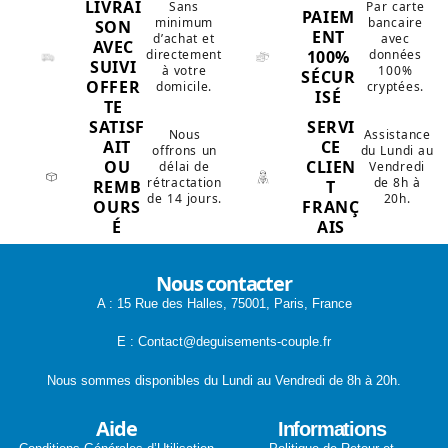
LIVRAI
Sans
Par carte
PAIEM
minimum
bancaire
SON
ENT
d’achat et
avec
AVEC
100%
directement
données
SUIVI
à votre
100%
SÉCUR
OFFER
domicile.
cryptées.
ISÉ
TE
SATISF
SERVI
Nous
Assistance
AIT
CE
offrons un
du Lundi au
OU
CLIEN
délai de
Vendredi
rétractation
de 8h à
REMB
T
de 14 jours.
20h.
OURS
FRANÇ
É
AIS
Nous contacter
A : 15 Rue des Halles, 75001, Paris, France
E : Contact@deguisements-couple.fr
Nous sommes disponibles du Lundi au Vendredi de 8h à 20h.
Aide
Informations