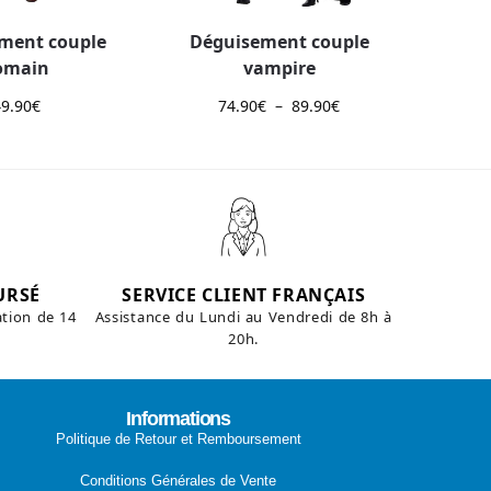
ment couple
Déguisement couple
omain
vampire
49.90
€
74.90
€
–
89.90
€
URSÉ
SERVICE CLIENT FRANÇAIS
ation de 14
Assistance du Lundi au Vendredi de 8h à
20h.
Informations
Politique de Retour et Remboursement
Conditions Générales de Vente