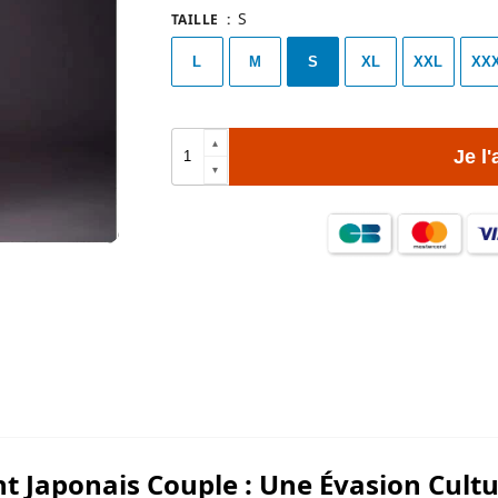
S
TAILLE
:
L
M
S
XL
XXL
XX
Je l
 Japonais Couple : Une Évasion Cultu