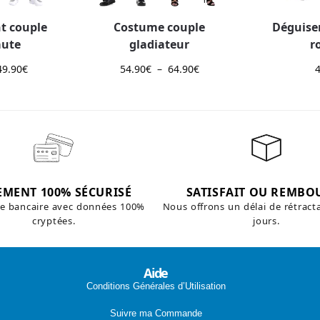
t couple
Costume couple
Déguise
aute
gladiateur
r
49.90
€
54.90
€
–
64.90
€
EMENT 100% SÉCURISÉ
SATISFAIT OU REMBO
te bancaire avec données 100%
Nous offrons un délai de rétract
cryptées.
jours.
Aide
Conditions Générales d’Utilisation
Suivre ma Commande